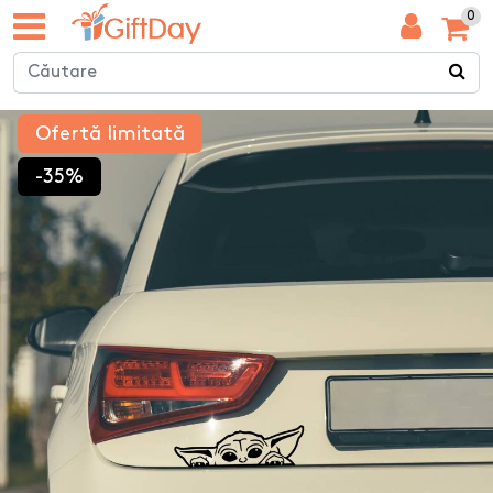
0
Ofertă limitată
-35%