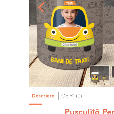
Body-uri copii personalizate
Dop personalizat
de vin
Brelocuri personalizate
Dozatoare de s
Brichete personalizate
personalizate
Briceag personalizat
Genti de plaja p
Genti sport pers
Ghiozdane perso
Halbe de bere pe
Huse personaliza
Opinii (0)
Descriere
Pușculiță Pe