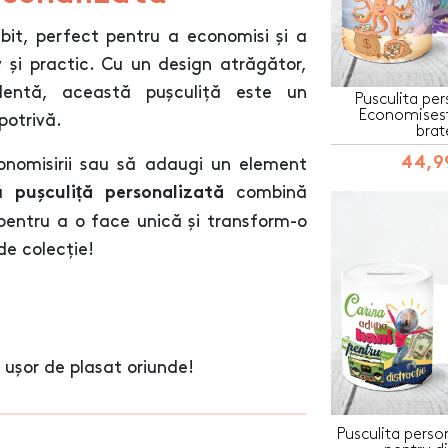
bit, perfect pentru a economisi și a
 și practic. Cu un design atrăgător,
celentă, această pușculiță este un
Pusculita per
Economisest
potrivă.
brat
44,99
conomisirii sau să adaugi un element
tă
combină
pușculiță personalizată
 pentru a o face unică și transform-o
de colecție!
ușor de plasat oriunde!
Pusculita perso