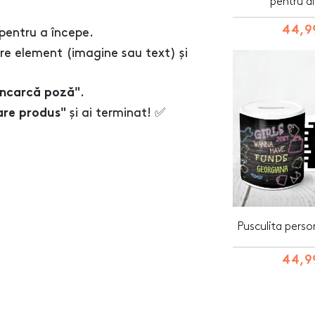
pentru di
44,99
pentru a începe.
re element (imagine sau text) și
.
Încarcă poză"
și ai terminat! ✅
are produs"
Pusculita person
44,99