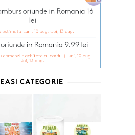
Tirbusoane personalizate
arie
Tocatoare personalizate
ramburs oriunde in Romania 16
ersonalizate
Tricouri personalizate
HOT
lei
zate
HOT
Trofee personalizate
 estimata: Luni, 10 aug. -Joi, 13 aug.
r personalizate
Tablouri canvas
pii
HOT
Tablouri motivationale
 oriunde in Romania 9.99 lei
rsonalizate
Tablouri personalizate
ru comenzile achitate cu cardul ) Luni, 10 aug. -
 lumanări
Joi, 13 aug.
EEASI CATEGORIE