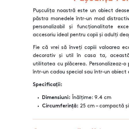
Pușculița noastră este un obiect deose
păstra monedele într-un mod distractiv
personalizabil și funcționalitate ex
accesoriu ideal pentru copii și adulți deo
Fie că vrei să înveți copiii valoarea e
decorativ și util în casa ta, aceas
utilitatea cu plăcerea. Personalizeaz-o
într-un cadou special sau într-un obiect 
Specificații:
Înălțime: 9.4 cm
Dimensiuni:
25 cm – compactă și 
Circumferință: