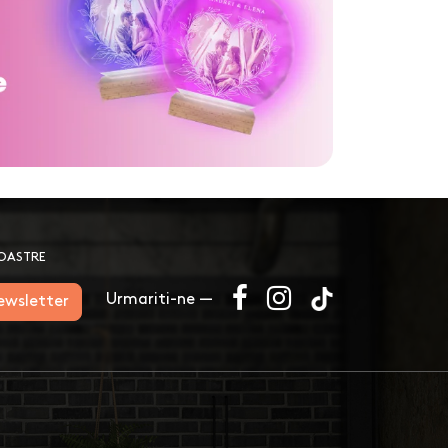
NOASTRE
Urmariti-ne —
newsletter