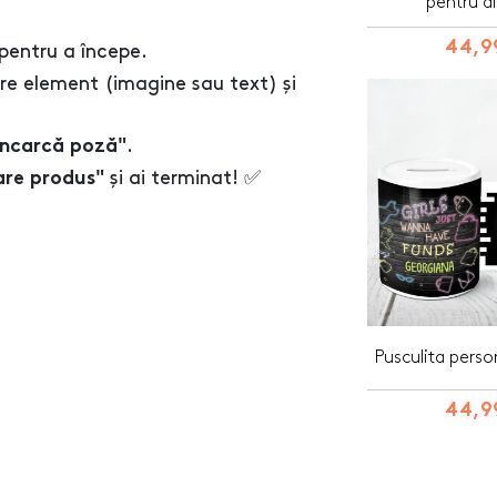
pentru di
44,99
pentru a începe.
re element (imagine sau text) și
.
Încarcă poză"
și ai terminat! ✅
are produs"
Pusculita person
44,99