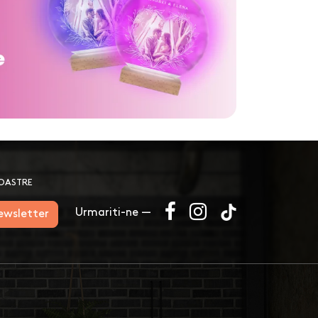
NOASTRE
Urmariti-ne —
newsletter