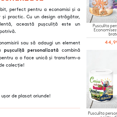
bit, perfect pentru a economisi și a
 și practic. Cu un design atrăgător,
celentă, această pușculiță este un
Pusculita per
Economisest
potrivă.
brat
44,99
conomisirii sau să adaugi un element
tă
combină
pușculiță personalizată
 pentru a o face unică și transform-o
de colecție!
ușor de plasat oriunde!
Pusculita perso