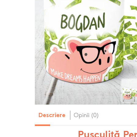
Body-uri copii personalizate
Dop personalizat
de vin
Brelocuri personalizate
Dozatoare de s
Brichete personalizate
personalizate
Briceag personalizat
Genti de plaja p
Genti sport pers
Ghiozdane perso
Halbe de bere pe
Huse personaliza
Opinii (0)
Descriere
Pușculiță Pe