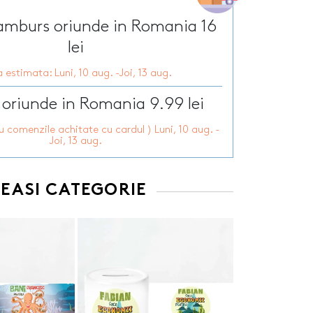
Tirbusoane personalizate
arie
Tocatoare personalizate
ramburs oriunde in Romania 16
ersonalizate
Tricouri personalizate
HOT
lei
zate
HOT
Trofee personalizate
 estimata: Luni, 10 aug. -Joi, 13 aug.
r personalizate
Tablouri canvas
pii
HOT
Tablouri motivationale
 oriunde in Romania 9.99 lei
rsonalizate
Tablouri personalizate
ru comenzile achitate cu cardul ) Luni, 10 aug. -
 lumanări
Joi, 13 aug.
EEASI CATEGORIE