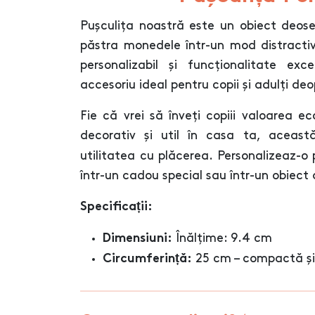
Pușculița noastră este un obiect deose
păstra monedele într-un mod distractiv
personalizabil și funcționalitate ex
accesoriu ideal pentru copii și adulți deo
Fie că vrei să înveți copiii valoarea e
decorativ și util în casa ta, aceas
utilitatea cu plăcerea. Personalizeaz-o
într-un cadou special sau într-un obiect 
Specificații:
Înălțime: 9.4 cm
Dimensiuni:
25 cm – compactă și 
Circumferință: