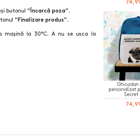
74,99
eși butonul
.
“Încarcă poza”
utonul
.
“Finalizare produs”
a mașină la 30°C. A nu se usca la
Ghiozdan 
personalizat p
Secret
74,99