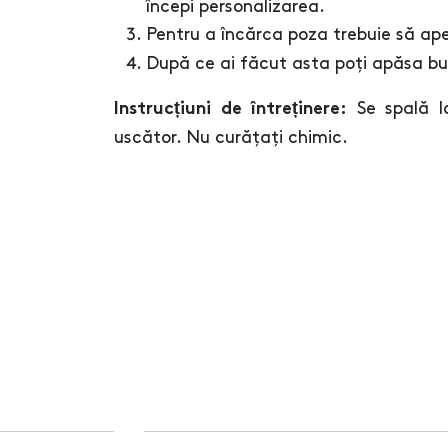
începi personalizarea.
Pentru a încărca poza trebuie să ap
După ce ai făcut asta poți apăsa b
Se spală l
Instrucțiuni de întreținere:
uscător. Nu curățați chimic.