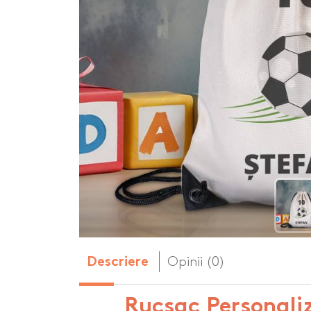
Body-uri copii personalizate
Dop personalizat
de vin
Brelocuri personalizate
Dozatoare de s
Brichete personalizate
personalizate
Briceag personalizat
Genti de plaja p
Genti sport pers
Ghiozdane perso
Halbe de bere pe
Huse personaliza
Opinii (0)
Descriere
Rucsac Personali