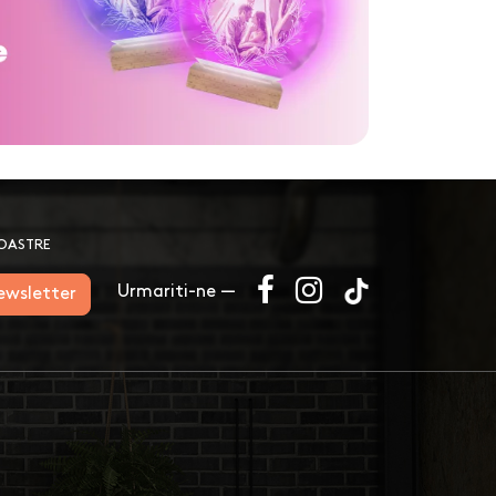
NOASTRE
Urmariti-ne —
newsletter