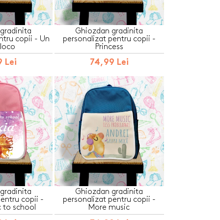
gradinita
Ghiozdan gradinita
ntru copii - Un
personalizat pentru copii -
loco
Princess
 Lei
74,99 Lei
gradinita
Ghiozdan gradinita
entru copii -
personalizat pentru copii -
 to school
More music