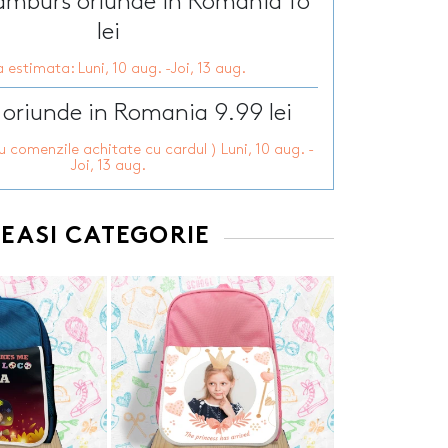
ramburs oriunde in Romania 16
Tirbusoane personalizate
arie
lei
Tocatoare personalizate
ersonalizate
Tricouri personalizate
HOT
 estimata: Luni, 10 aug. -Joi, 13 aug.
zate
HOT
Trofee personalizate
r personalizate
 oriunde in Romania 9.99 lei
Tablouri canvas
pii
HOT
Tablouri motivationale
ru comenzile achitate cu cardul ) Luni, 10 aug. -
rsonalizate
Tablouri personalizate
Joi, 13 aug.
 lumanări
EEASI CATEGORIE