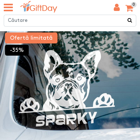
0
Ofertă limitată
-35%