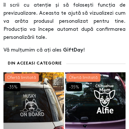
îl scrii cu atenție și să folosești funcția de
previzualizare. Aceasta te ajută să vizualizezi cum
va arăta produsul personalizat pentru tine.
Producția va începe automat după confirmarea
personalizării tale.
Vă mulțumim că ați ales
!
GiftDay
DIN ACEEASI CATEGORIE
Ofertă limitată
Ofertă limitată
-35%
-35%