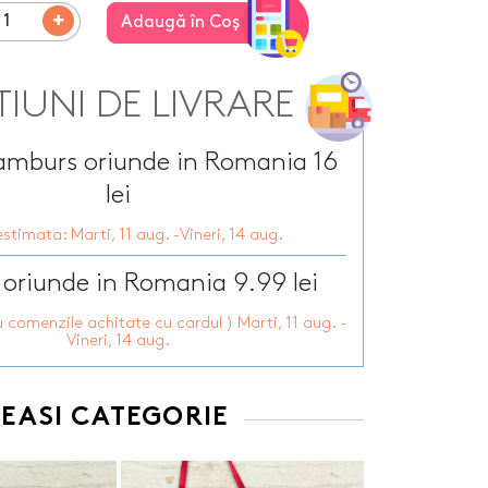
Tirbusoane personalizate
arie
Adaugă în Coş
Tocatoare personalizate
ersonalizate
Tricouri personalizate
HOT
zate
HOT
Trofee personalizate
TIUNI DE LIVRARE
r personalizate
Tablouri canvas
pii
HOT
Tablouri motivationale
ramburs oriunde in Romania 16
rsonalizate
Tablouri personalizate
lei
 lumanări
stimata: Marti, 11 aug. -Vineri, 14 aug.
 oriunde in Romania 9.99 lei
u comenzile achitate cu cardul ) Marti, 11 aug. -
Vineri, 14 aug.
EEASI CATEGORIE