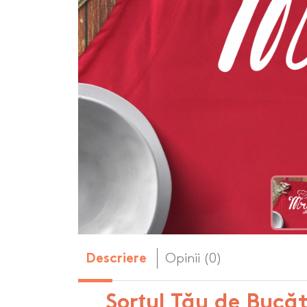
Body-uri copii personalizate
Dop personalizat
de vin
Brelocuri personalizate
Dozatoare de s
Brichete personalizate
personalizate
Briceag personalizat
Genti de plaja p
Genti sport pers
Ghiozdane perso
Halbe de bere pe
Huse personaliza
Opinii (0)
Descriere
Șorțul Tău de Bucă