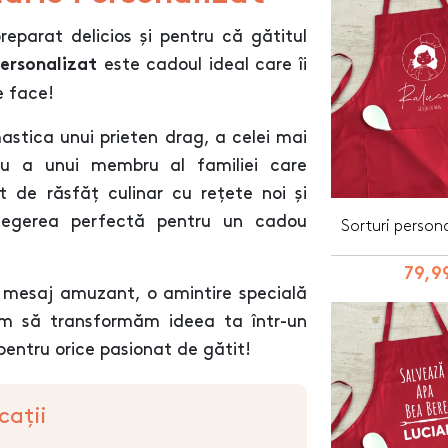
parat delicios și pentru că gătitul
este cadoul ideal care îi
personalizat
e face!
astica unui prieten drag, a celei mai
au a unui membru al familiei care
 de răsfăț culinar cu rețete noi și
 alegerea perfectă pentru un cadou
Sorturi persona
79,99
n mesaj amuzant, o amintire specială
ăm să transformăm ideea ta într-un
pentru orice pasionat de gătit!
cații