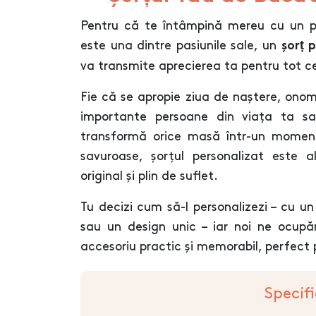
Pentru că te întâmpină mereu cu un pre
este una dintre pasiunile sale, un
șorț 
va transmite aprecierea ta pentru tot c
Fie că se apropie ziua de naștere, onom
importante persoane din viața ta s
transformă orice masă într-un moment
savuroase, șorțul personalizat este
original și plin de suflet.
Tu decizi cum să-l personalizezi – cu u
sau un design unic – iar noi ne ocup
accesoriu practic și memorabil, perfect 
Specifi