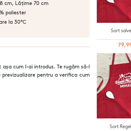
8 cm, Lățime 70 cm
 poliester
are la 30°C
Sort salv
79,99
 așa cum l-ai introdus. Te rugăm să-l
de previzualizare pentru a verifica cum
Sort Regel