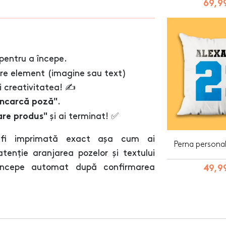
69,99
pentru a începe.
are element (imagine sau text)
 creativitatea! ✍️
.
Încarcă poză"
și ai terminat! ✅
are produs"
 fi imprimată exact așa cum ai
Perna personal
tenție aranjarea pozelor și textului
a începe automat după confirmarea
49,99