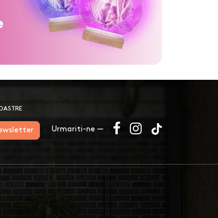
NOASTRE
Urmariti-ne —
newsletter