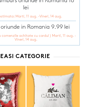
ramburs oriunde in Romania 16
Tirbusoane personalizate
arie
lei
Tocatoare personalizate
ersonalizate
Tricouri personalizate
HOT
stimata: Marti, 11 aug. -Vineri, 14 aug.
zate
HOT
Trofee personalizate
r personalizate
 oriunde in Romania 9.99 lei
Tablouri canvas
pii
HOT
Tablouri motivationale
u comenzile achitate cu cardul ) Marti, 11 aug. -
rsonalizate
Tablouri personalizate
Vineri, 14 aug.
 lumanări
EEASI CATEGORIE