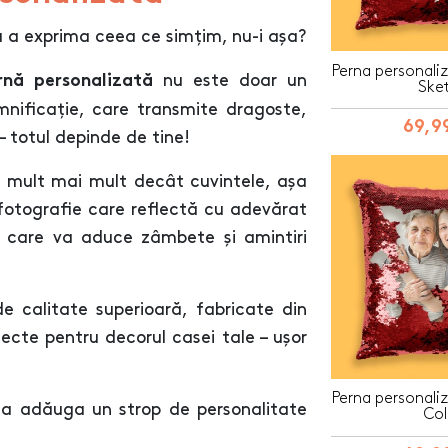
u a exprima ceea ce simțim, nu-i așa?
Perna personaliz
nu este doar un
rnă personalizată
Ske
mnificație, care transmite dragoste,
69,99
 totul depinde de tine!
 mult mai mult decât cuvintele, așa
fotografie care reflectă cu adevărat
, care va aduce zâmbete și amintiri
e calitate superioară, fabricate din
fecte pentru decorul casei tale – ușor
Perna personaliz
a adăuga un strop de personalitate
Col