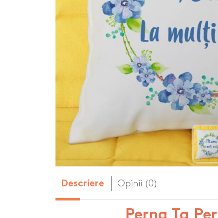
Body-uri copii personalizate
Dop personalizat
de vin
Brelocuri personalizate
Dozatoare de s
Brichete personalizate
personalizate
Briceag personalizat
Genti de plaja p
Genti sport pers
Ghiozdane perso
Halbe de bere pe
Huse personaliza
Opinii (0)
Descriere
Perna Ta Pe