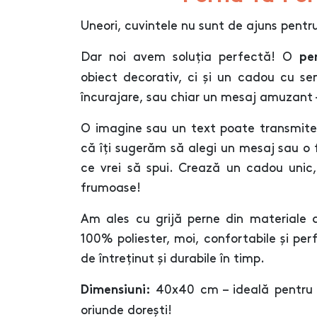
Uneori, cuvintele nu sunt de ajuns pentr
Dar noi avem soluția perfectă! O
pe
obiect decorativ, ci și un cadou cu se
încurajare, sau chiar un mesaj amuzant –
O imagine sau un text poate transmite
că îți sugerăm să alegi un mesaj sau o 
ce vrei să spui. Crează un cadou unic
frumoase!
Am ales cu grijă perne din materiale d
100% poliester, moi, confortabile și per
de întreținut și durabile în timp.
40x40 cm – ideală pentru 
Dimensiuni:
oriunde dorești!