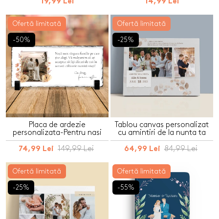
19,99 Lei
14,99 Lei
Ofertă limitată
Ofertă limitată
-50%
-25%
Placa de ardezie
Tablou canvas personalizat
personalizata-Pentru nasi
cu amintiri de la nunta ta
149,99 Lei
84,99 Lei
74,99 Lei
64,99 Lei
Ofertă limitată
Ofertă limitată
-25%
-55%