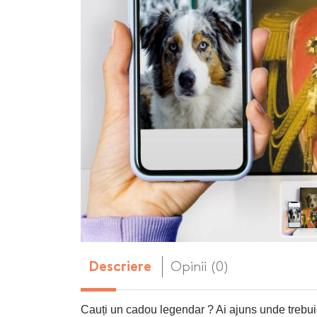
Body-uri copii personalizate
Dop personalizat
de vin
Brelocuri personalizate
Dozatoare de s
Brichete personalizate
personalizate
Briceag personalizat
Genti de plaja p
Genti sport pers
Ghiozdane perso
Halbe de bere pe
Huse personaliza
Opinii (0)
Descriere
Cauți un cadou legendar ? Ai ajuns unde trebui