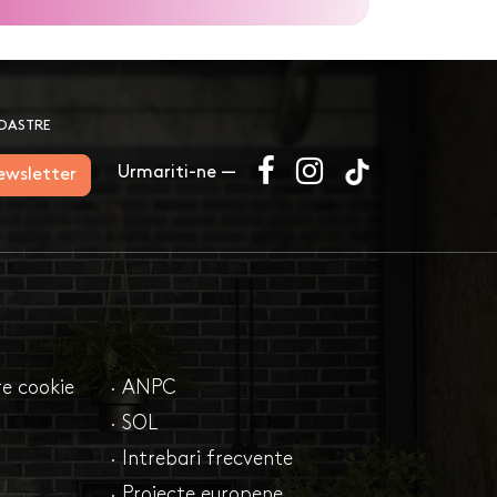
NOASTRE
Urmariti-ne —
newsletter
are cookie
· ANPC
· SOL
· Intrebari frecvente
· Proiecte europene