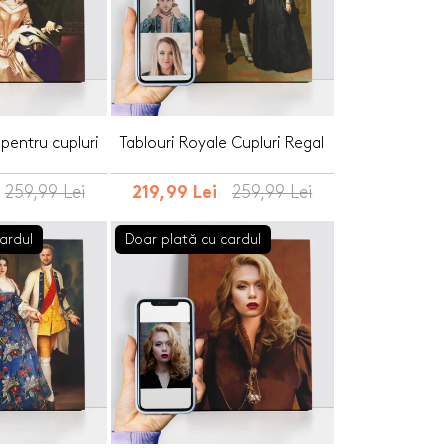
 pentru cupluri
Tablouri Royale Cupluri Regal
259,99 Lei
259,99 Lei
219,99 Lei
ardul
Doar plată cu cardul