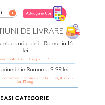
Tirbusoane personalizate
arie
Tocatoare personalizate
ersonalizate
Adaugă în Coş
Tricouri personalizate
HOT
zate
HOT
Trofee personalizate
r personalizate
Tablouri canvas
TIUNI DE LIVRARE
pii
HOT
Tablouri motivationale
rsonalizate
Tablouri personalizate
ramburs oriunde in Romania 16
 lumanări
lei
 estimata: Luni, 10 aug. -Joi, 13 aug.
 oriunde in Romania 9.99 lei
ru comenzile achitate cu cardul ) Luni, 10 aug. -
Joi, 13 aug.
EEASI CATEGORIE