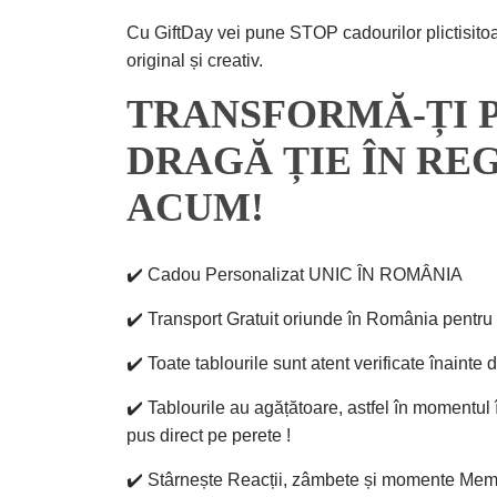
Cu GiftDay vei pune STOP cadourilor plictisitoa
original și creativ.
TRANSFORMĂ-ȚI 
DRAGĂ ȚIE ÎN RE
ACUM!
✔️ Cadou Personalizat UNIC ÎN ROMÂNIA
✔️ Transport Gratuit oriunde în România pentru 
✔️ Toate tablourile sunt atent verificate înainte 
✔️ Tablourile au agățătoare, astfel în momentul 
pus direct pe perete !
✔️ Stârnește Reacții, zâmbete și momente Mem