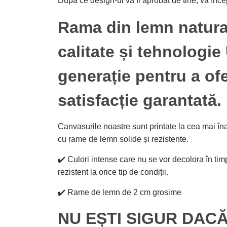
După ce design-ul va fi aprobat de tine, va înc
Rama din lemn natural
calitate și tehnologie
generație pentru a ofer
satisfacție garantată.
Canvasurile noastre sunt printate la cea mai îna
cu rame de lemn solide și rezistente.
✔️ Culori intense care nu se vor decolora în timp
rezistent la orice tip de condiții.
✔️ Rame de lemn de 2 cm grosime
NU EȘTI SIGUR DACĂ