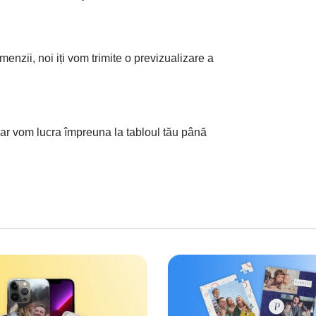
enzii, noi iți vom trimite o previzualizare a
șadar vom lucra împreuna la tabloul tău până