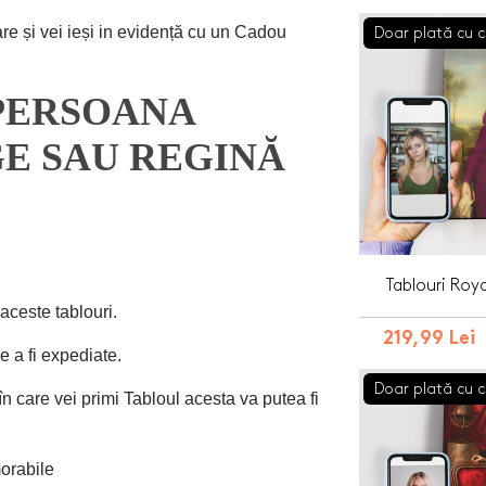
re și vei ieși in evidență cu un Cadou
Doar plată cu c
PERSOANA
GE SAU REGINĂ
Tablouri Roy
aceste tablouri.
219,99 Lei
de a fi expediate.
Doar plată cu c
în care vei primi Tabloul acesta va putea fi
orabile