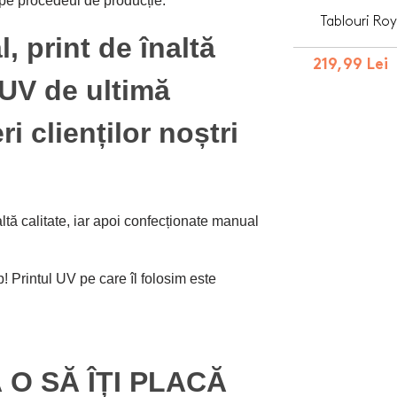
epe procedeul de producție.
Tablouri Roy
, print de înaltă
219,99 Lei
 UV de ultimă
i clienților noștri
ltă calitate, iar apoi confecționate manual
! Printul UV pe care îl folosim este
 O SĂ ÎȚI PLACĂ