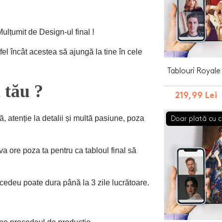
Mulțumit de Design-ul final !
fel încât acestea să ajungă la tine în cele
Tablouri Royale
 tău ?
219,99 Lei
ă, atenție la detalii și multă pasiune, poza
Doar plată cu c
va ore poza ta pentru ca tabloul final să
cedeu poate dura până la 3 zile lucrătoare.