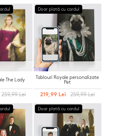
ardul
Doar plată cu cardul
Tablouri Royale personalizate
ale The Lady
Pet
259,99 Lei
259,99 Lei
219,99 Lei
ardul
Doar plată cu cardul