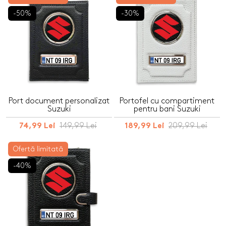
-50%
-30%
Port document personalizat
Portofel cu compartiment
Suzuki
pentru bani Suzuki
149,99 Lei
209,99 Lei
74,99 Lei
189,99 Lei
Ofertă limitată
-40%