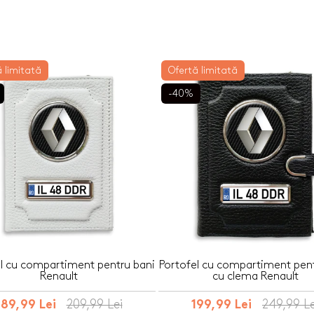
 pentru sticla
Sorturi de bucat
PetGift
personalizate
Penare personalizate
HOT
apun
Steaguri auto p
Perne personalizate
Sticle personali
Placi de ardezie personalizate
ersonalizate
 limitată
Ofertă limitată
Sticle de buzuna
Portfarduri personalizate
onalizate
-40%
Sticle pentru co
Portofele port acte
nalizate
HOT
Stickere auto pe
Prosoape de bumbac
rsonalizate
Suporturi pentru
personalizate
te
el cu compartiment pentru bani
Portofel cu compartiment pent
Renault
cu clema Renault
209,99 Lei
249,99 Le
189,99 Lei
199,99 Lei