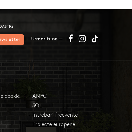
NOASTRE
Urmariti-ne —
newsletter
are cookie
· ANPC
· SOL
· Intrebari frecvente
· Proiecte europene