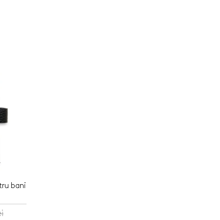
Tirbusoane personalizate
arie
Tocatoare personalizate
ersonalizate
Tricouri personalizate
HOT
zate
HOT
Trofee personalizate
r personalizate
Tablouri canvas
pii
HOT
Tablouri motivationale
rsonalizate
Tablouri personalizate
 lumanări
ru bani
i