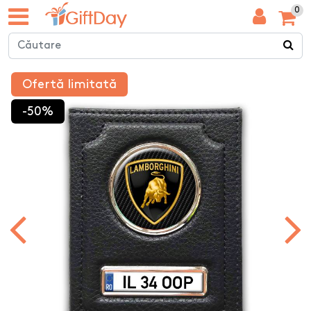
0
Ofertă limitată
-50%