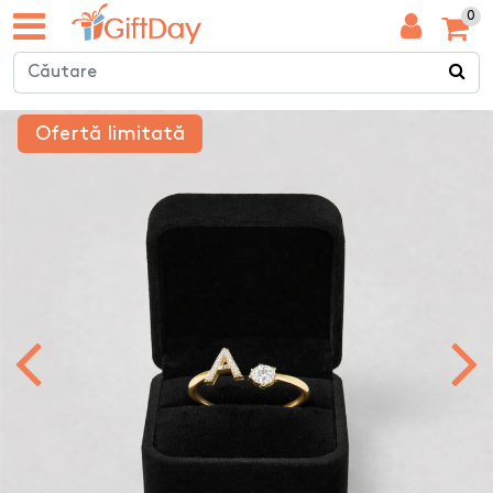
0
Ofertă limitată