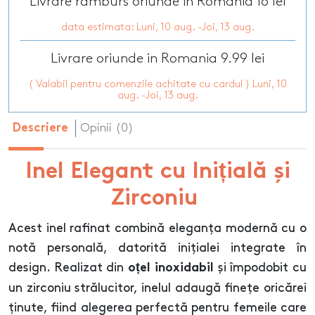
Livrare ramburs oriunde in Romania 16 lei
data estimata: Luni, 10 aug. -Joi, 13 aug.
Livrare oriunde in Romania 9.99 lei
( Valabil pentru comenzile achitate cu cardul ) Luni, 10
aug. -Joi, 13 aug.
Opinii (0)
Descriere
Inel Elegant cu Inițială și
Zirconiu
Acest inel rafinat combină eleganța modernă cu o
notă personală, datorită inițialei integrate în
design. Realizat din
și împodobit cu
oțel inoxidabil
un zirconiu strălucitor, inelul adaugă finețe oricărei
ținute, fiind alegerea perfectă pentru femeile care