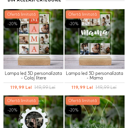
DIN ACEEASI CATEGORIE
Ofertă limitată
Ofertă limitată
-20%
-20%
Lampa led 3D personalizata
Lampa led 3D personalizata
- Colaj litere
- Mama
149,99 Lei
149,99 Lei
119,99 Lei
119,99 Lei
Ofertă limitată
Ofertă limitată
-20%
-20%