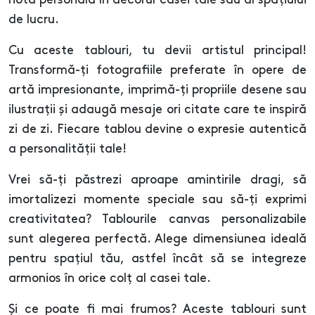
notă personală în decorul casei tale sau al spațiului
de lucru.
Cu aceste tablouri, tu devii artistul principal!
Transformă-ți fotografiile preferate în opere de
artă impresionante, imprimă-ți propriile desene sau
ilustrații și adaugă mesaje ori citate care te inspiră
zi de zi. Fiecare tablou devine o expresie autentică
a personalității tale!
Vrei să-ți păstrezi aproape amintirile dragi, să
imortalizezi momente speciale sau să-ți exprimi
creativitatea? Tablourile canvas personalizabile
sunt alegerea perfectă. Alege dimensiunea ideală
pentru spațiul tău, astfel încât să se integreze
armonios în orice colț al casei tale.
Și ce poate fi mai frumos? Aceste tablouri sunt