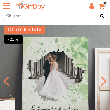
0
Ofertă limitată
-25%