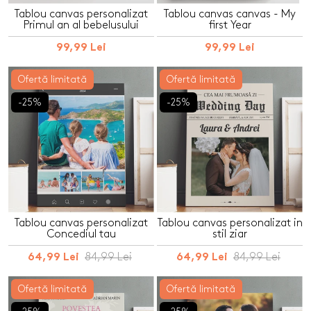
Tablou canvas personalizat
Tablou canvas canvas - My
Primul an al bebelusului
first Year
99,99 Lei
99,99 Lei
Ofertă limitată
Ofertă limitată
-25%
-25%
Tablou canvas personalizat
Tablou canvas personalizat in
Concediul tau
stil ziar
84,99 Lei
84,99 Lei
64,99 Lei
64,99 Lei
Ofertă limitată
Ofertă limitată