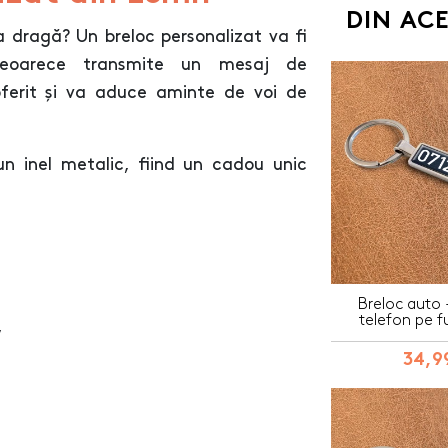
DIN AC
 dragă? Un breloc personalizat va fi
 deoarece transmite un mesaj de
oferit și va aduce aminte de voi de
un inel metalic, fiind un cadou unic
Breloc auto
telefon pe f
V
34,99