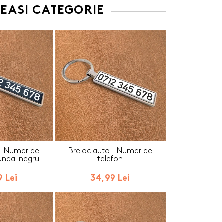
EEASI CATEGORIE
 - Numar de
Breloc auto - Numar de
undal negru
telefon
 Lei
34,99 Lei