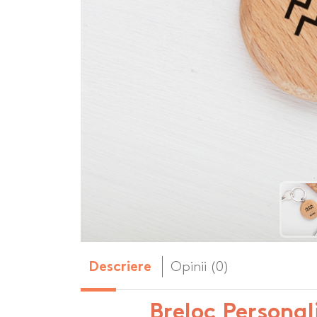
Body-uri copii personalizate
Dop personalizat
de vin
Brelocuri personalizate
Dozatoare de s
Brichete personalizate
personalizate
Briceag personalizat
Genti de plaja p
Genti sport pers
Ghiozdane perso
Halbe de bere pe
Huse personaliza
Opinii (0)
Descriere
Breloc Persona