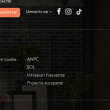
NOASTRE
Urmariti-ne —
newsletter
are cookie
· ANPC
· SOL
· Intrebari frecvente
· Proiecte europene