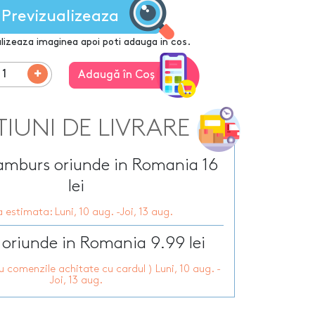
Tirbusoane personalizate
arie
Previzualizeaza
Tocatoare personalizate
ersonalizate
Tricouri personalizate
HOT
lizeaza imaginea apoi poti adauga in cos.
zate
HOT
Trofee personalizate
Adaugă în Coş
r personalizate
Tablouri canvas
pii
HOT
Tablouri motivationale
rsonalizate
Tablouri personalizate
TIUNI DE LIVRARE
 lumanări
ramburs oriunde in Romania 16
lei
 estimata: Luni, 10 aug. -Joi, 13 aug.
 oriunde in Romania 9.99 lei
ru comenzile achitate cu cardul ) Luni, 10 aug. -
Joi, 13 aug.