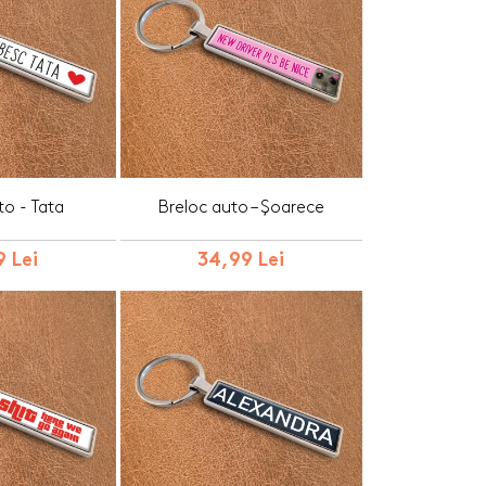
to - Tata
Breloc auto – Șoarece
 Lei
34,99 Lei