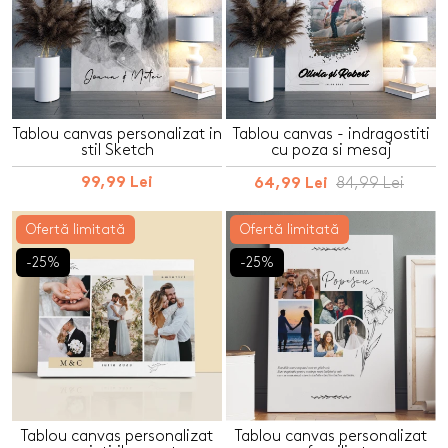
Tablou canvas personalizat in
Tablou canvas - indragostiti
stil Sketch
cu poza si mesaj
99,99 Lei
84,99 Lei
64,99 Lei
Ofertă limitată
Ofertă limitată
-25%
-25%
Tablou canvas personalizat
Tablou canvas personalizat