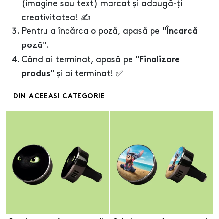
(imagine sau text) marcat și adaugă-ți
creativitatea! ✍️
Pentru a încărca o poză, apasă pe
"Încarcă
.
poză"
Când ai terminat, apasă pe
"Finalizare
și ai terminat! ✅
produs"
DIN ACEEASI CATEGORIE