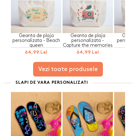
Geanta de plaja
Geanta de plaja
Geanta
personalizata - Beach
personalizata -
personal
queen
Capture the memories
S
64,99 Lei
64,99 Lei
64,
Vezi toate produsele
SLAPI DE VARA PERSONALIZATI