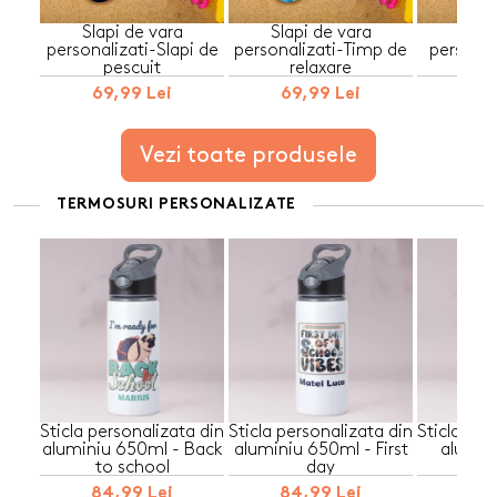
Slapi de vara
Slapi de vara
Slap
personalizati-Slapi de
personalizati-Timp de
personal
pescuit
relaxare
va
69,99 Lei
69,99 Lei
69,
Vezi toate produsele
TERMOSURI PERSONALIZATE
Sticla personalizata din
Sticla personalizata din
Sticla per
aluminiu 650ml - Back
aluminiu 650ml - First
alumin
to school
day
G
84,99 Lei
84,99 Lei
84,